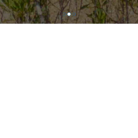
DATA D'ARRIVO
DATA DI PARTENZA
ADULTI
1 Adulto
BAMBINI
0 Bambini